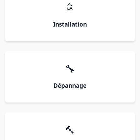
🚿
Installation
🔧
Dépannage
🔨