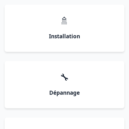
🚿
Installation
🔧
Dépannage