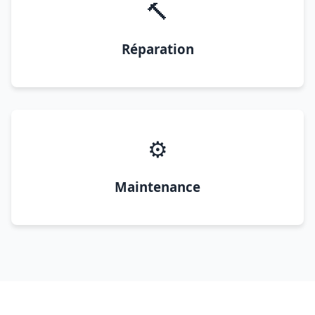
🔨
Réparation
⚙️
Maintenance