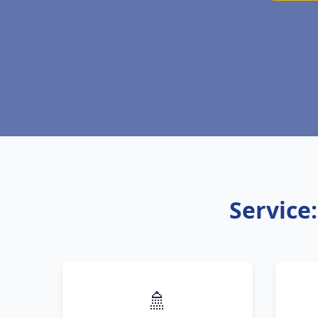
Service
🚿