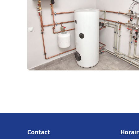
Contact
Horair