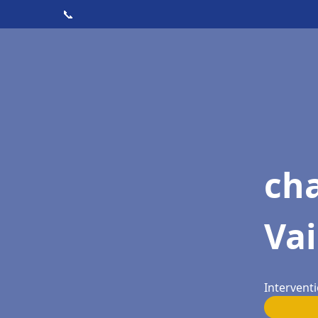
📞
cha
Vai
Intervent