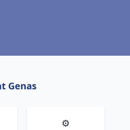
nt Genas
⚙️