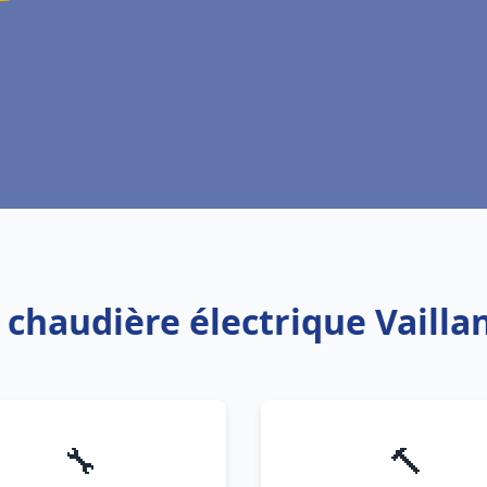
: chaudière électrique Vailla
🔧
🔨