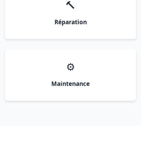
🔨
Réparation
⚙️
Maintenance