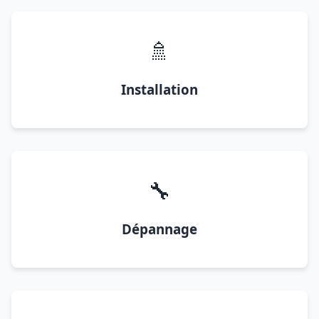
🚿
Installation
🔧
Dépannage