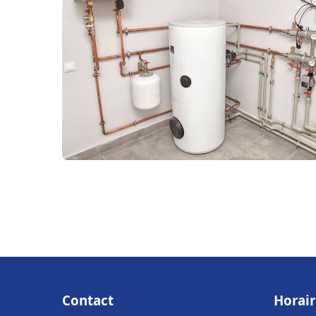
Contact
Horair