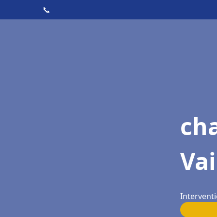
📞
cha
Vai
Interventi