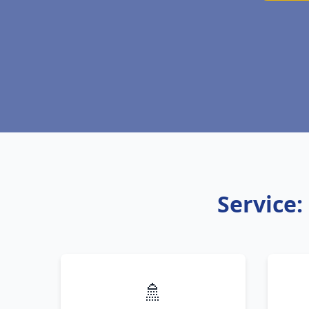
Service:
🚿