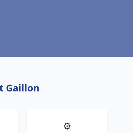
t Gaillon
⚙️