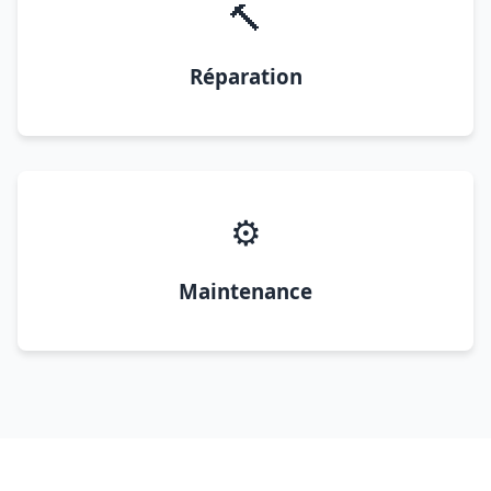
🔨
Réparation
⚙️
Maintenance