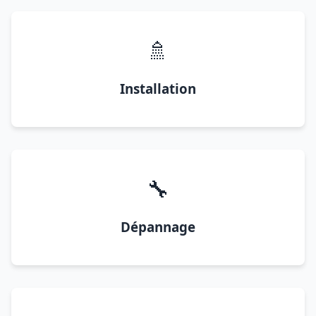
🚿
Installation
🔧
Dépannage