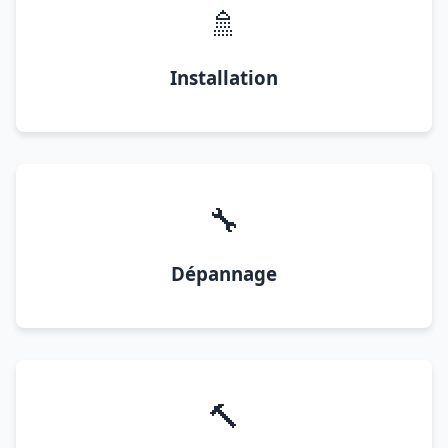
🚿
Installation
🔧
Dépannage
🔨