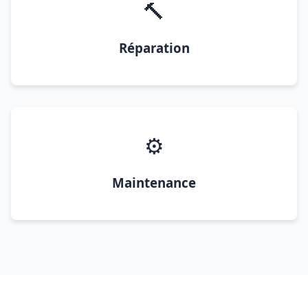
🔨
Réparation
⚙️
Maintenance