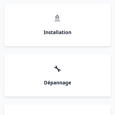
🚿
Installation
🔧
Dépannage