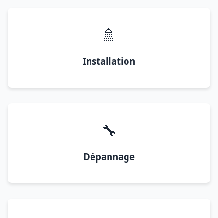
🚿
Installation
🔧
Dépannage