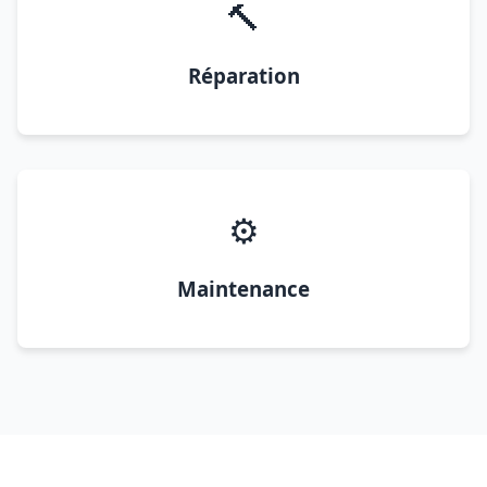
🔨
Réparation
⚙️
Maintenance