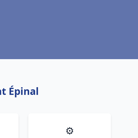
nt Épinal
⚙️