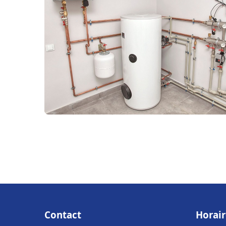
Contact
Horair