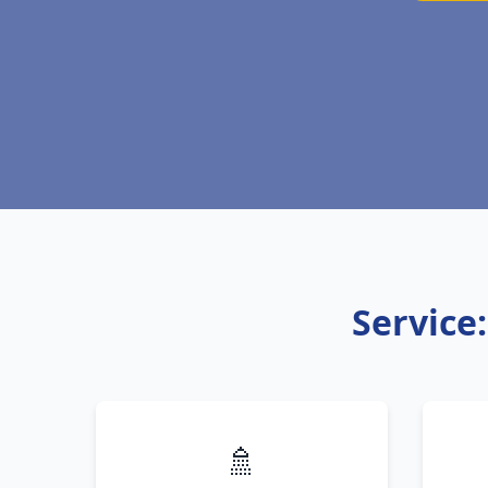
Service:
🚿