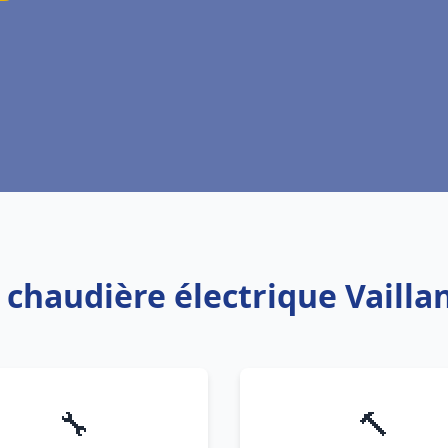
 chaudière électrique Vailla
🔧
🔨