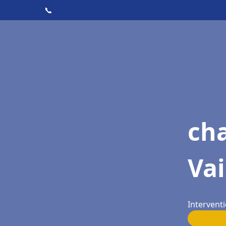
📞
cha
Vai
Interventi