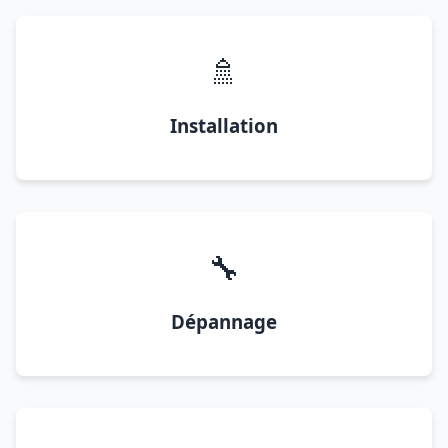
🚿
Installation
🔧
Dépannage