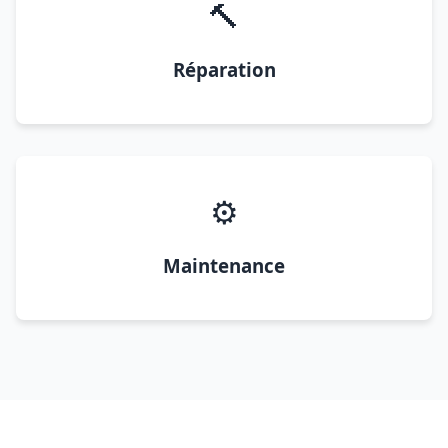
🔨
Réparation
⚙️
Maintenance