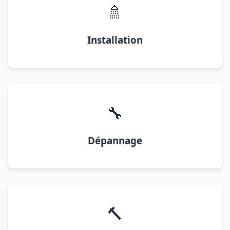
🚿
Installation
🔧
Dépannage
🔨