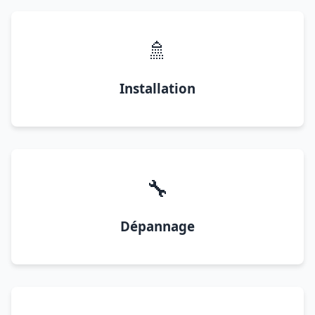
🚿
Installation
🔧
Dépannage