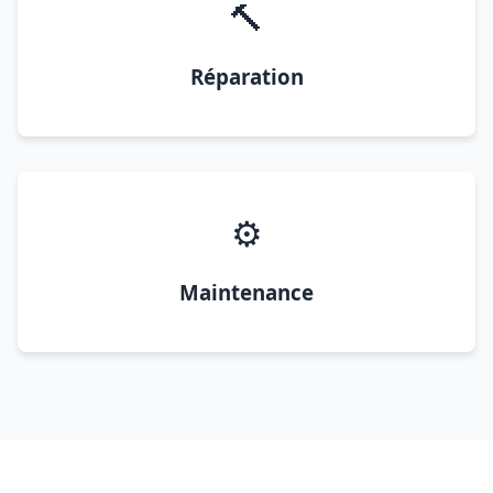
🔨
Réparation
⚙️
Maintenance