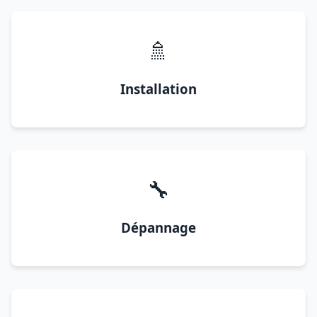
🚿
Installation
🔧
Dépannage