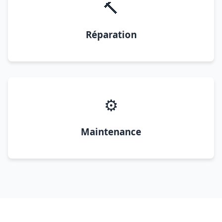
🔨
Réparation
⚙️
Maintenance