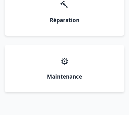
🔨
Réparation
⚙️
Maintenance