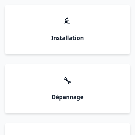
🚿
Installation
🔧
Dépannage