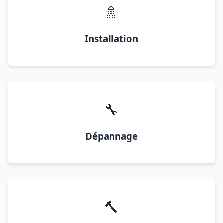
🚿
Installation
🔧
Dépannage
🔨