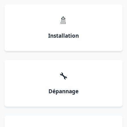
🚿
Installation
🔧
Dépannage