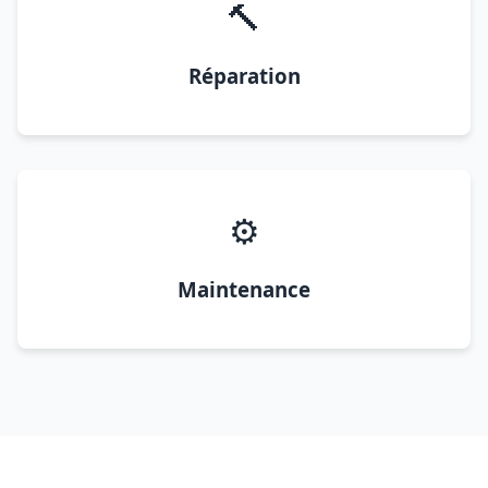
🔨
Réparation
⚙️
Maintenance