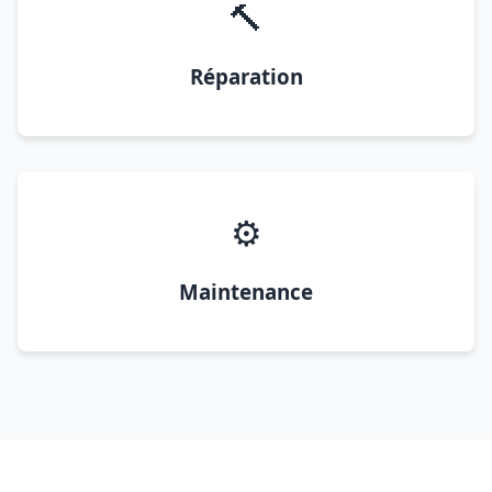
🔨
Réparation
⚙️
Maintenance