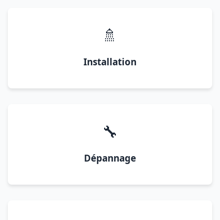
🚿
Installation
🔧
Dépannage