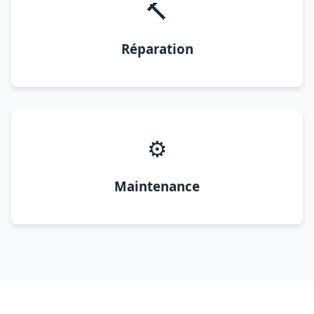
🔨
Réparation
⚙️
Maintenance