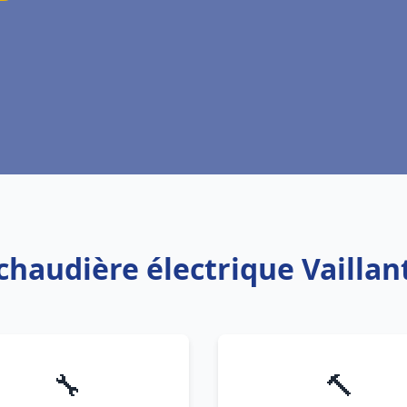
 chaudière électrique Vaillan
🔧
🔨