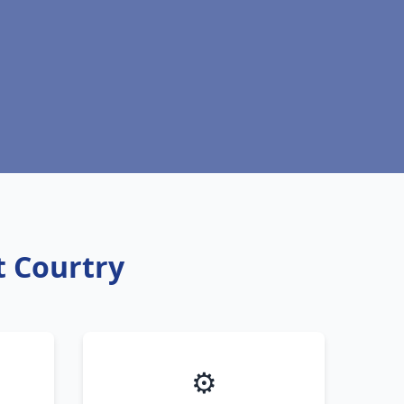
t Courtry
⚙️