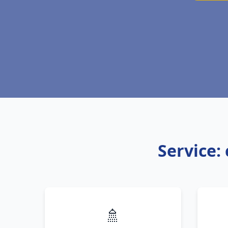
Service:
🚿