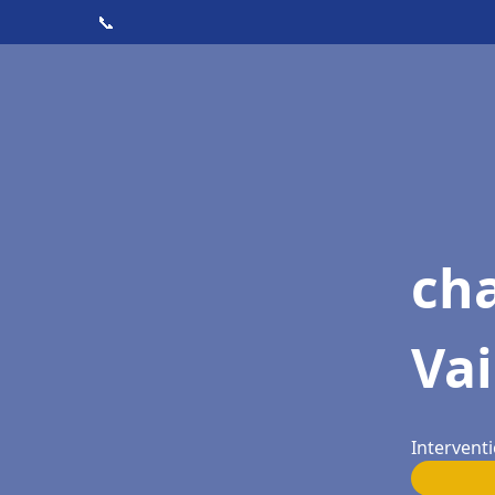
📞
cha
Vai
Interventi