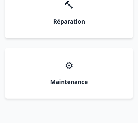
🔨
Réparation
⚙️
Maintenance