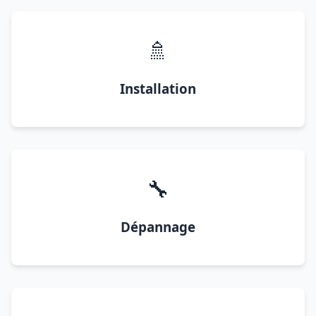
🚿
Installation
🔧
Dépannage