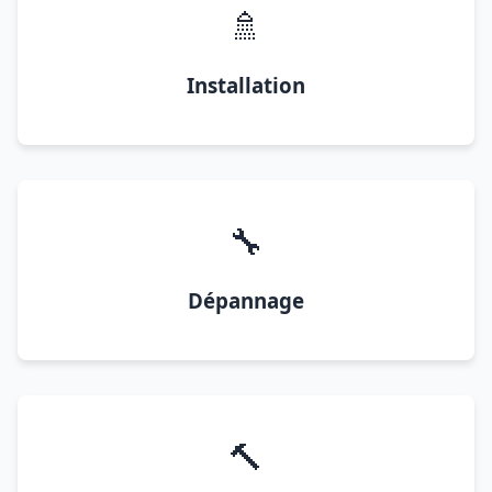
🚿
Installation
🔧
Dépannage
🔨