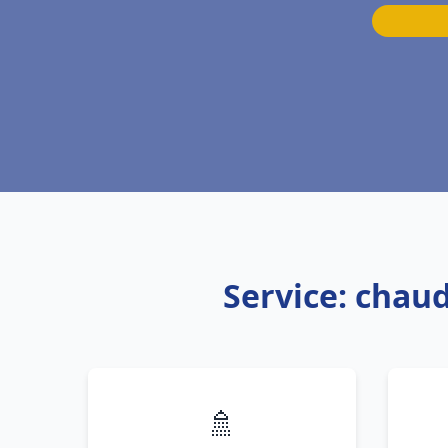
Service: chaud
🚿