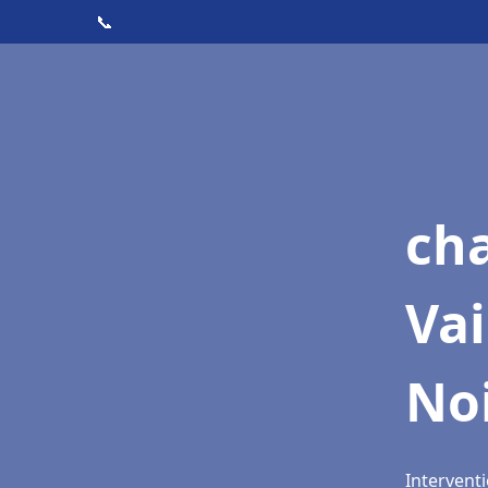
📞
cha
Vai
No
Intervent