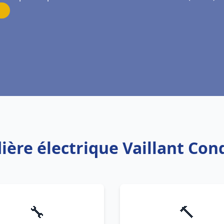
ière électrique Vaillant Co
🔧
🔨