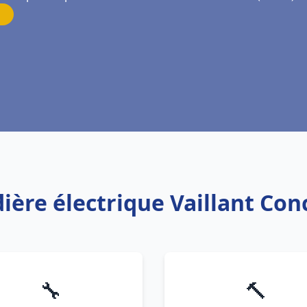
dière électrique Vaillant Co
🔧
🔨