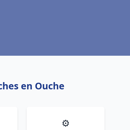
nches en Ouche
⚙️