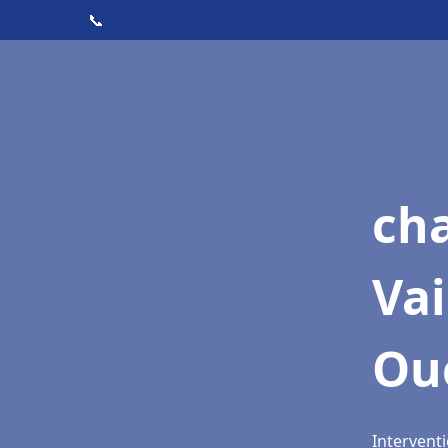
📞
cha
Vai
Ou
Intervent