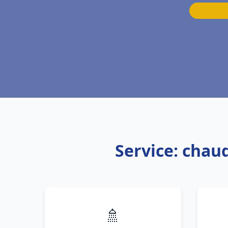
Service: chau
🚿