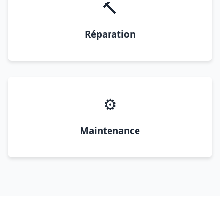
🔨
Réparation
⚙️
Maintenance