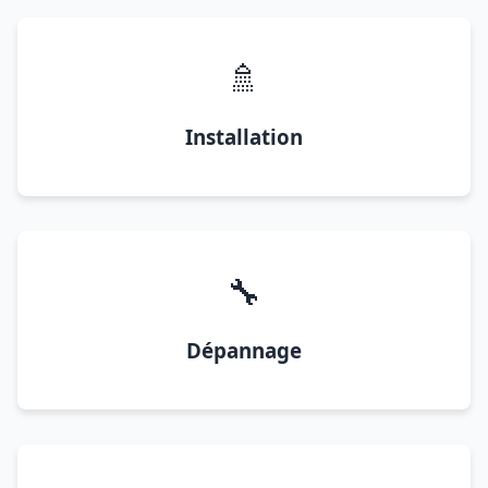
🚿
Installation
🔧
Dépannage