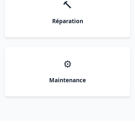
🔨
Réparation
⚙️
Maintenance