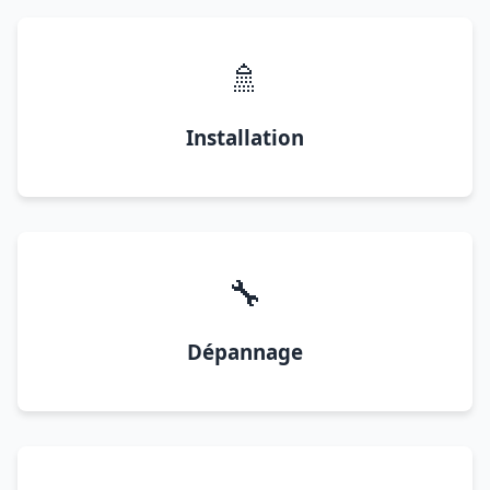
🚿
Installation
🔧
Dépannage