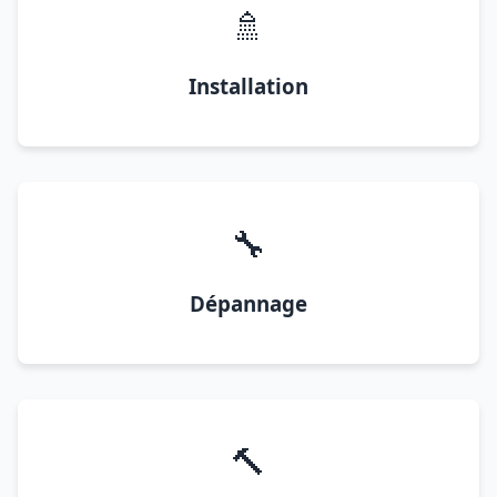
🚿
Installation
🔧
Dépannage
🔨