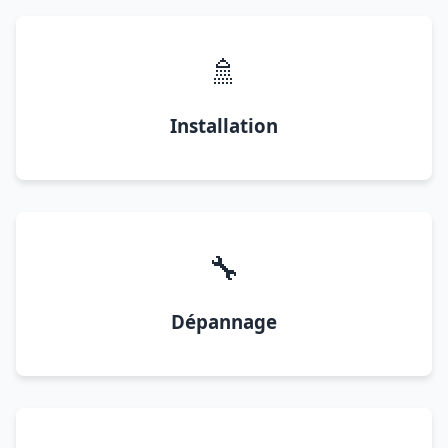
🚿
Installation
🔧
Dépannage