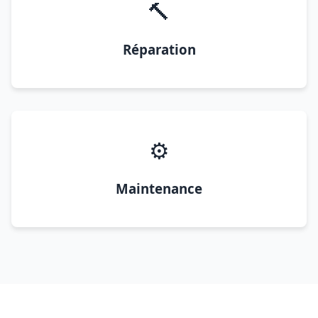
🔨
Réparation
⚙️
Maintenance