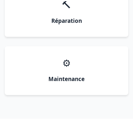
🔨
Réparation
⚙️
Maintenance