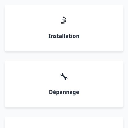
🚿
Installation
🔧
Dépannage