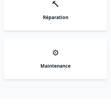
🔨
Réparation
⚙️
Maintenance