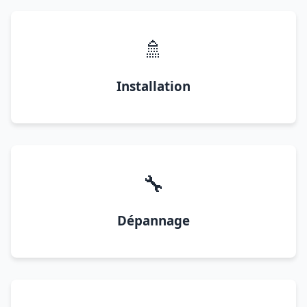
🚿
Installation
🔧
Dépannage