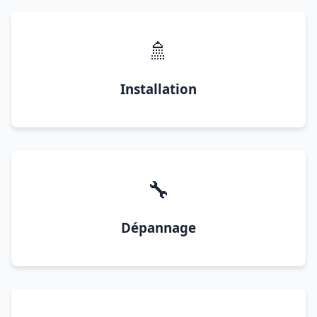
🚿
Installation
🔧
Dépannage