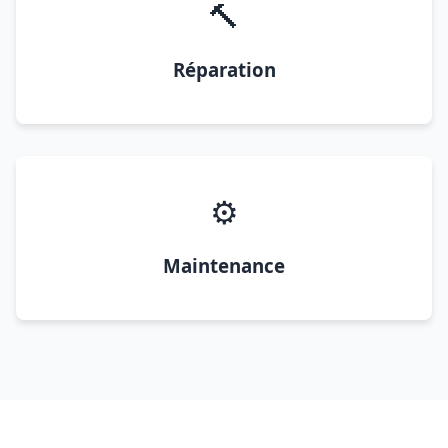
🔨
Réparation
⚙️
Maintenance