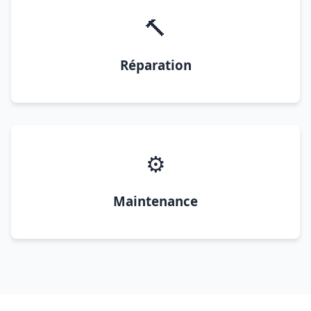
🔨
Réparation
⚙️
Maintenance