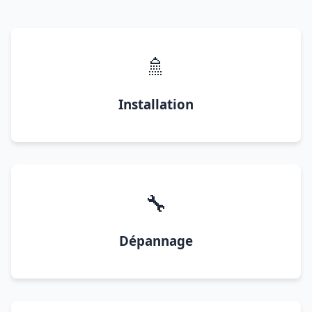
🚿
Installation
🔧
Dépannage