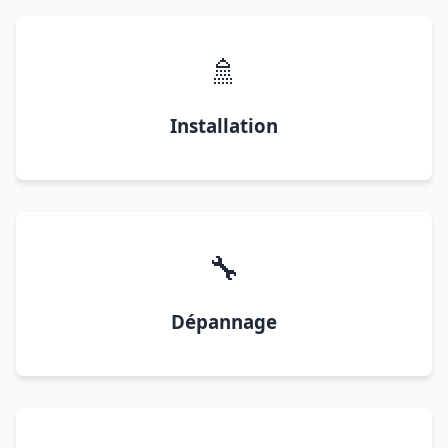
🚿
Installation
🔧
Dépannage