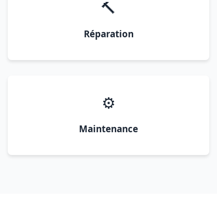
🔨
Réparation
⚙️
Maintenance