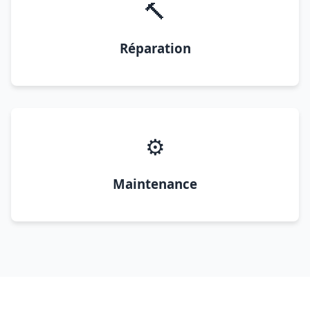
🔨
Réparation
⚙️
Maintenance