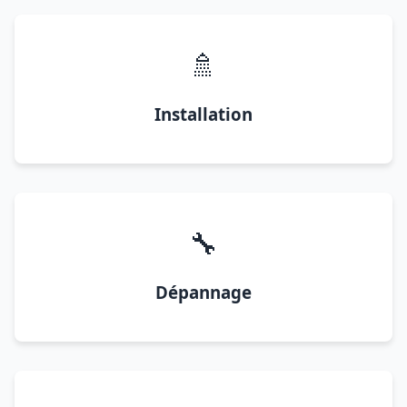
🚿
Installation
🔧
Dépannage