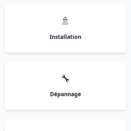
🚿
Installation
🔧
Dépannage