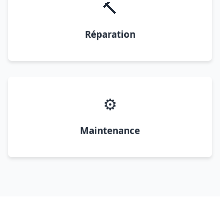
🔨
Réparation
⚙️
Maintenance