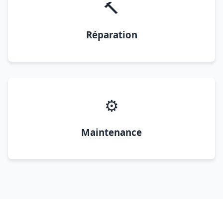
🔨
Réparation
⚙️
Maintenance