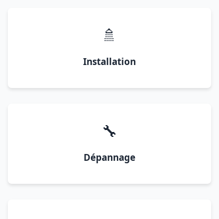
🚿
Installation
🔧
Dépannage