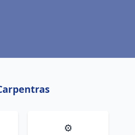
 Carpentras
⚙️