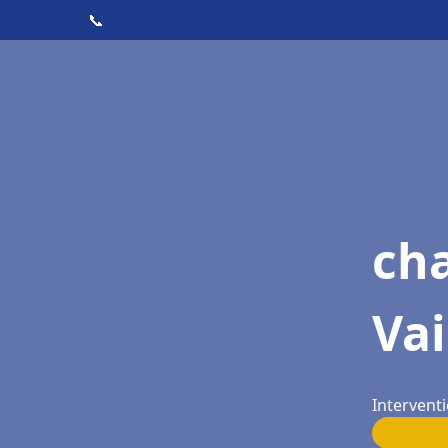
📞
cha
Vai
Intervent