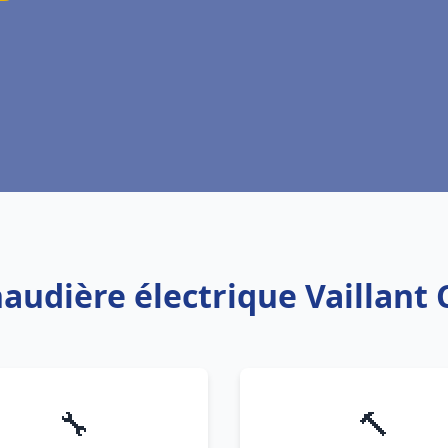
haudière électrique Vaillant
🔧
🔨