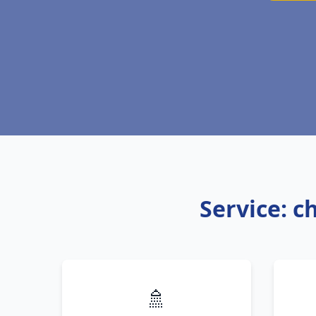
Service: c
🚿