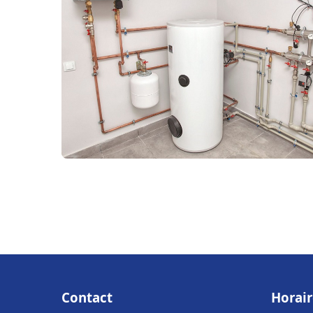
Contact
Horair