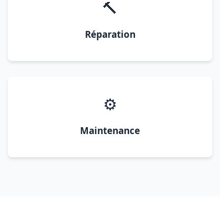
🔨
Réparation
⚙️
Maintenance