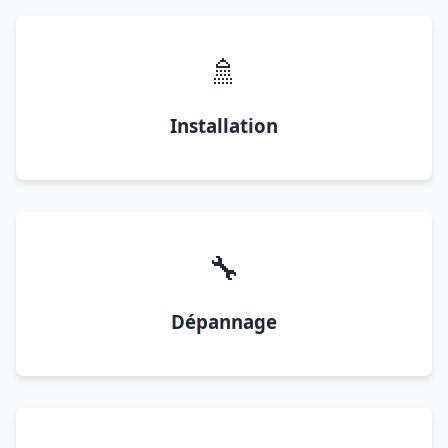
🚿
Installation
🔧
Dépannage