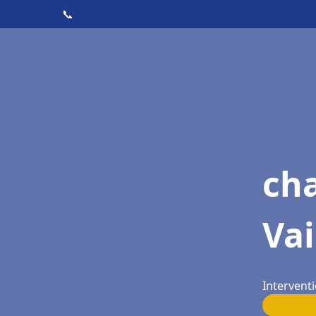
📞
cha
Vai
Interventi