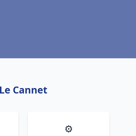
 Le Cannet
⚙️