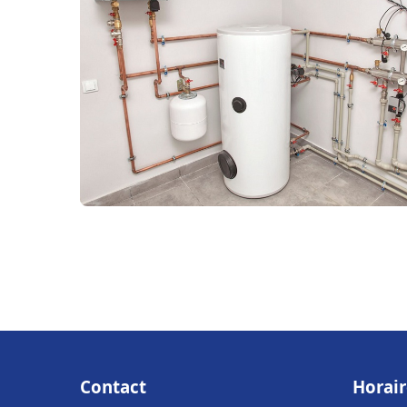
Contact
Horair