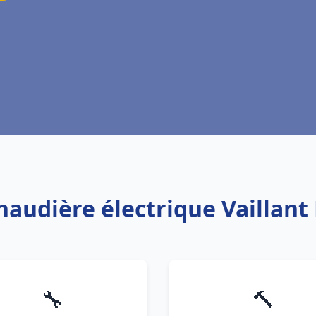
chaudière électrique Vaillant
🔧
🔨