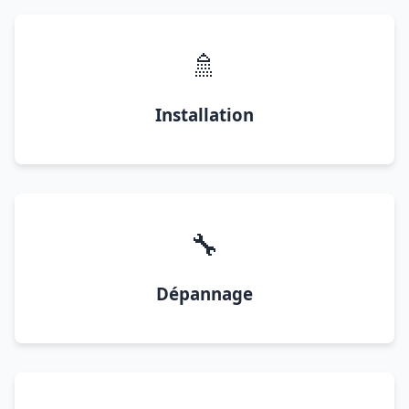
🚿
Installation
🔧
Dépannage