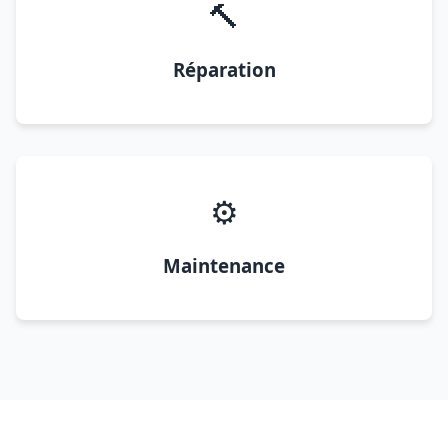
🔨
Réparation
⚙️
Maintenance