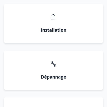
🚿
Installation
🔧
Dépannage