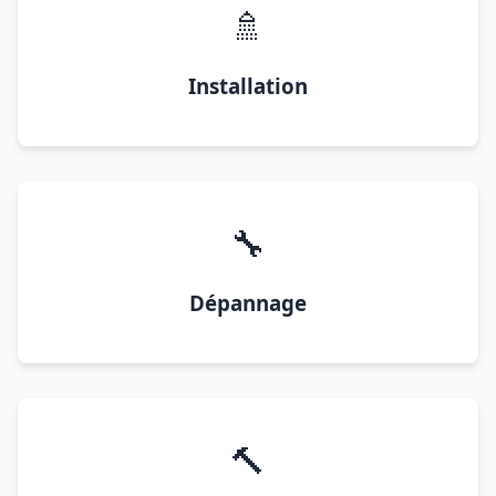
🚿
Installation
🔧
Dépannage
🔨