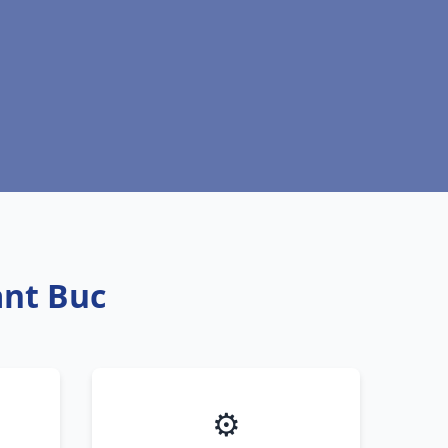
ant Buc
⚙️