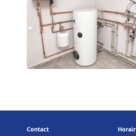
Contact
Horair