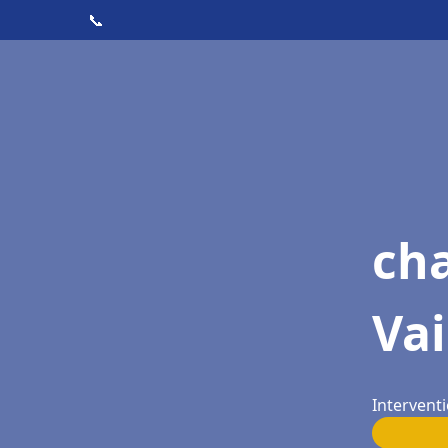
📞
cha
Vai
Interventi