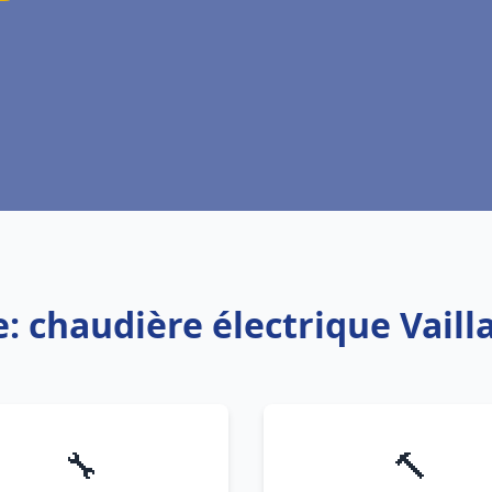
e: chaudière électrique Vaill
🔧
🔨