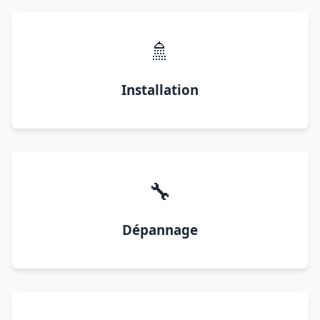
🚿
Installation
🔧
Dépannage