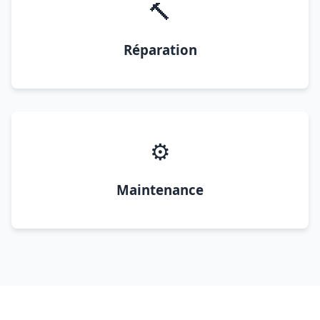
🔨
Réparation
⚙️
Maintenance