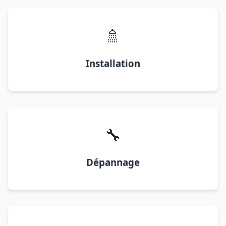
🚿
Installation
🔧
Dépannage