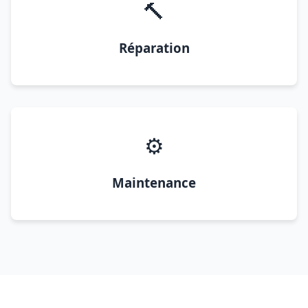
🔨
Réparation
⚙️
Maintenance