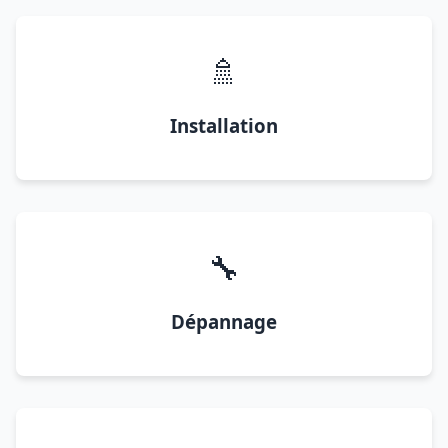
🚿
Installation
🔧
Dépannage