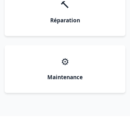
🔨
Réparation
⚙️
Maintenance