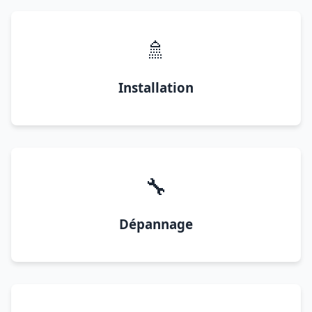
🚿
Installation
🔧
Dépannage