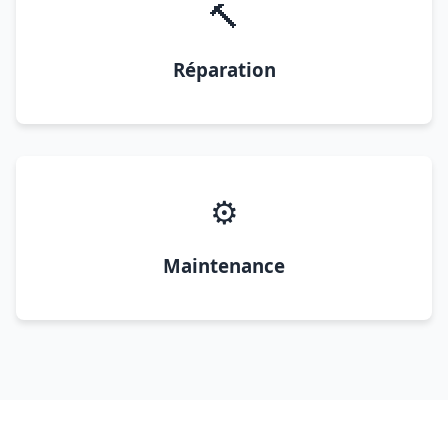
🔨
Réparation
⚙️
Maintenance