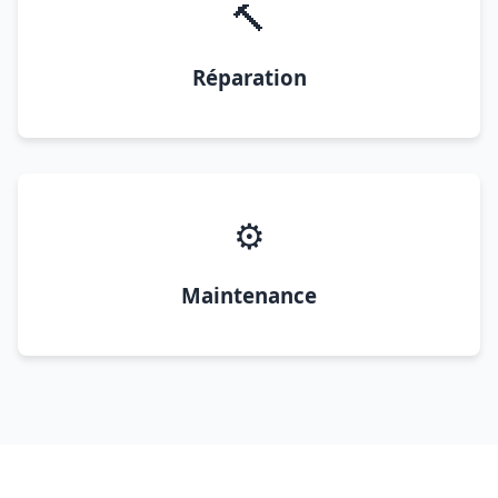
🔨
Réparation
⚙️
Maintenance