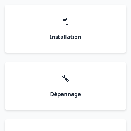
🚿
Installation
🔧
Dépannage