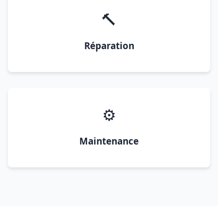
🔨
Réparation
⚙️
Maintenance