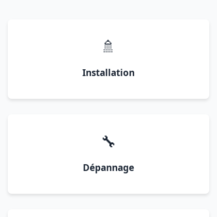
🚿
Installation
🔧
Dépannage