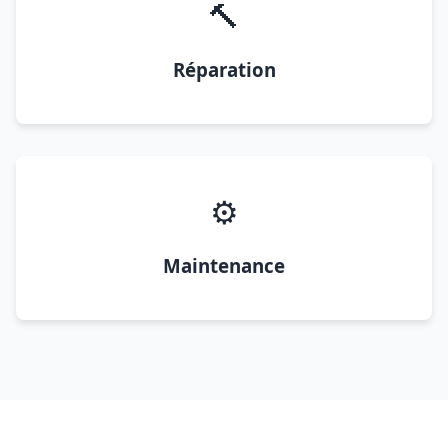
🔨
Réparation
⚙️
Maintenance