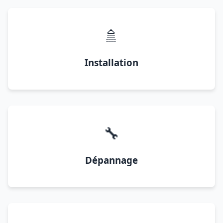
🚿
Installation
🔧
Dépannage